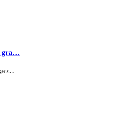
e gra…
æger si…