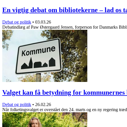
En vigtig debat om bibliotekerne – lad os
Debat og politik
•
03.03.26
Debatindlæg af Paw Østergaard Jensen, forperson for Danmarks Bib
Valget kan få betydning for kommunerne
Debat og politik
•
26.02.26
Når folketingsvalget er overstået den 24. marts og en ny regering træ