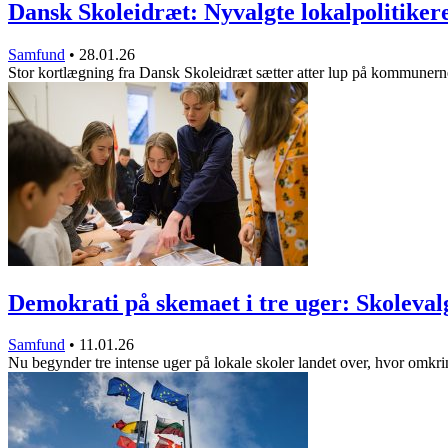
Dansk Skoleidræt: Nyvalgte lokalpolitike
Samfund
•
28.01.26
Stor kortlægning fra Dansk Skoleidræt sætter atter lup på kommuner
Demokrati på skemaet i tre uger: Skoleva
Samfund
•
11.01.26
Nu begynder tre intense uger på lokale skoler landet over, hvor omk