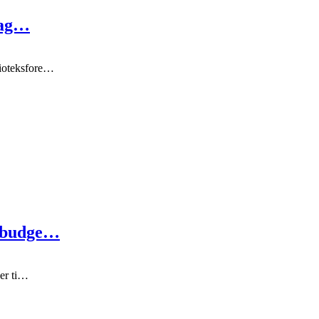
 tag…
lioteksfore…
s budge…
der ti…