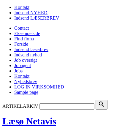
Kontakt
Indsend NYHED
Indsend LÆSERBREV
Contact
Eksempelside
Find firma
Forside
Indsend læserbrev
Indsend nyhed
Job oversigt
Jobagent
Jobs
Kontakt
Nyhedsbrev
LOG IN VIRKSOMHED
Sample page
search
ARTIKELARKIV
Læsø Netavis