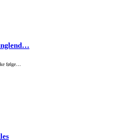
manglend…
ikke følge…
les