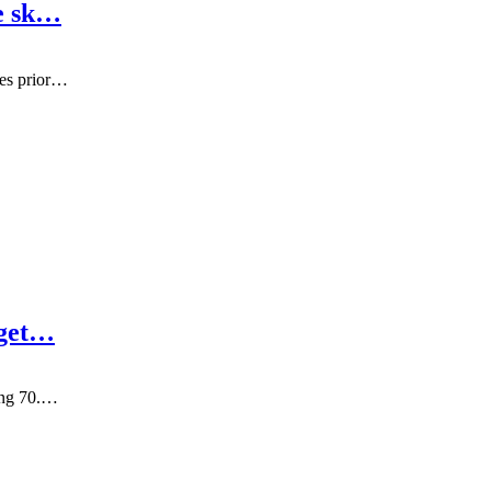
re sk…
nes prior…
lget…
ring 70.…