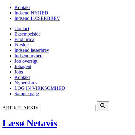
Kontakt
Indsend NYHED
Indsend LÆSERBREV
Contact
Eksempelside
Find firma
Forside
Indsend læserbrev
Indsend nyhed
Job oversigt
Jobagent
Jobs
Kontakt
Nyhedsbrev
LOG IN VIRKSOMHED
Sample page
search
ARTIKELARKIV
Læsø Netavis