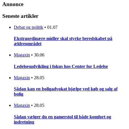
Annonce
Seneste artikler
Debat og politik
•
01.07
Ekstraordinære midler skal styrke beredskabet på
ældreområdet
Magaxin
•
30.06
Ledelsesudvikling i fokus hos Center for Ledelse
Magaxin
•
28.05
Sådan kan en boligadvokat hjælpe ved køb og salg af
bolig
Magaxin
•
28.05
Sådan vælger du en gamerstol til både komfort og
indretning