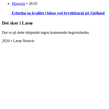
Magaxin
•
28.05
Erfaring og kvalitet i fokus ved brystkirurgi på Sjælland
Det sker i Læsø
Der er på dette tidspunkt ingen kommende begivenheder.
2026 • Læsø Netavis